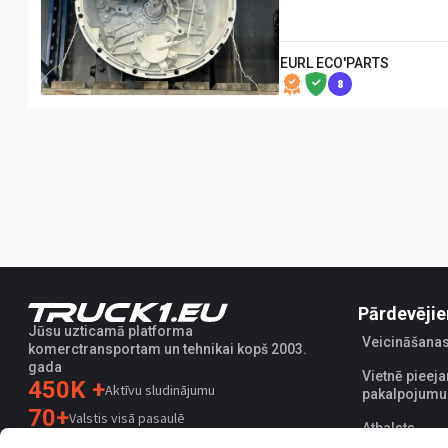
EURL ECO'PARTS
8
Pārdevēji
Jūsu uzticamā platforma
Veicināšanas
komerctransportam un tehnikai kopš 2003.
gada
Vietnē piee
450K +
Aktīvu sludinājumu
pakalpojumu
70+
Valstis visā pasaulē
Atbalsts
36
Atbalstītas valodas