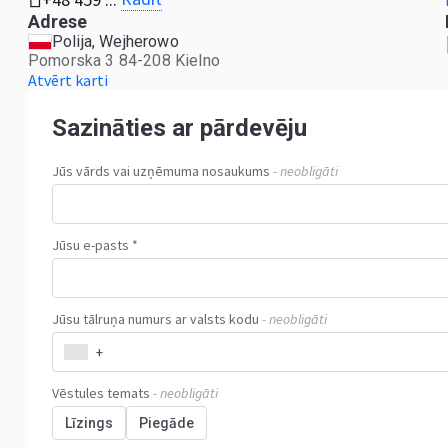
Adrese
Polija, Wejherowo
Pomorska 3 84-208 Kielno
Atvērt karti
Sazināties ar pārdevēju
Jūs vārds vai uzņēmuma nosaukums
- neobligāti
Jūsu e-pasts *
Jūsu tālruņa numurs ar valsts kodu
- neobligāti
+
Vēstules temats
- neobligāti
Līzings
Piegāde