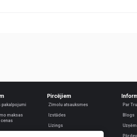
em
Pircējiem
Infor
 pakalpojumi
Zīmolu atsauksmes
Par Tr
jamo maksas
Izstādes
Blogs
 cenas
Līzings
Uzņēm
Pārdev