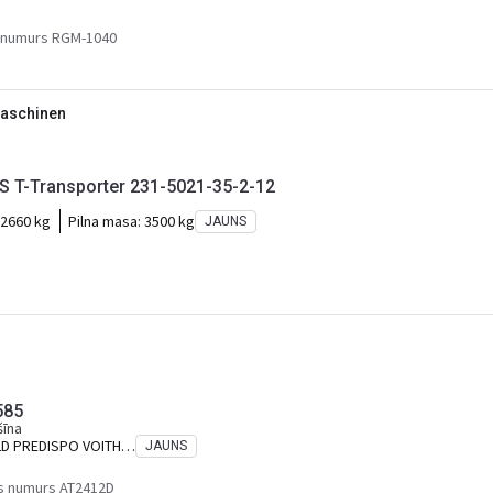
 numurs RGM-1040
Maschinen
 T-Transporter 231-5021-35-2-12
2660 kg
Pilna masa:
3500 kg
JAUNS
585
šīna
2D PREDISPO VOITH
JAUNS
s numurs AT2412D