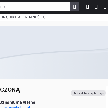
ZONĄ ODPOWIEDZIALNOŚCIĄ
ICZONĄ
Neaktīvs izplatītājs
Uzņēmuma vietne
przyczepyhobby.pl