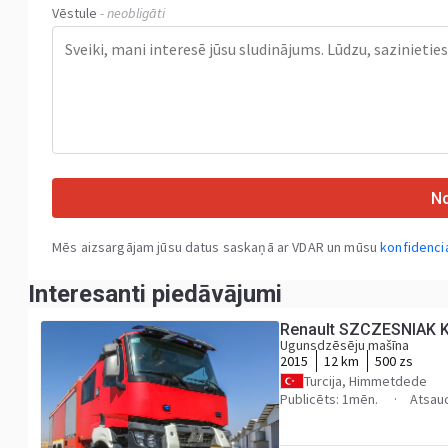
Vēstule
- neobligāti
No
Mēs aizsargājam jūsu datus saskaņā ar VDAR un mūsu
konfidencia
Interesanti piedāvājumi
R
Ugunsdzēsēju mašīna
2015
12 km
500 zs
Turcija, Himmetdede
Publicēts: 1mēn.
Atsau