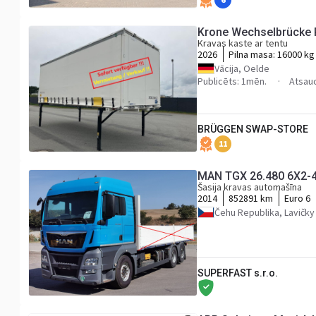
Krone Wechselbrücke 
Kravas kaste ar tentu
2026
Pilna masa:
16000 kg
Vācija, Oelde
Publicēts: 1mēn.
Atsau
BRÜGGEN SWAP-STORE
11
MAN TGX 26.480 6X2-
Šasija kravas automašīna
2014
852891 km
Euro 6
Čehu Republika, Lavičky
SUPERFAST s.r.o.