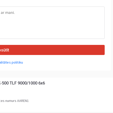
sūtīt
litātes politiku
enault SZCZESNIAK K-500 TLF 9000/1000 6x6
ces numurs AAREN1