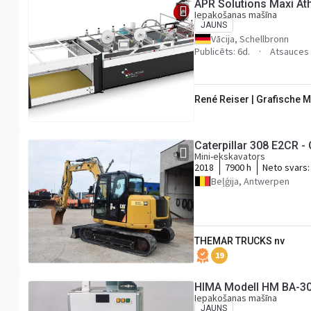
APR Solutions Maxi At
Iepakošanas mašīna
JAUNS
Vācija, Schellbronn
Publicēts: 6d.
Atsauces
René Reiser | Grafische 
Caterpillar 308 E2CR -
Mini-ekskavators
2018
7900 h
Neto svars
Beļģija, Antwerpen
THEMAR TRUCKS nv
19
HIMA Modell HM BA-3
Iepakošanas mašīna
JAUNS