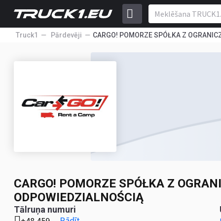
Truck1
Pārdevēji
CARGO! POMORZE SPÓŁKA Z OGRANIC
CARGO! POMORZE SPÓŁKA Z OGRAN
ODPOWIEDZIALNOŚCIĄ
Tālruņa numuri
Rādīt
+48 459 ...