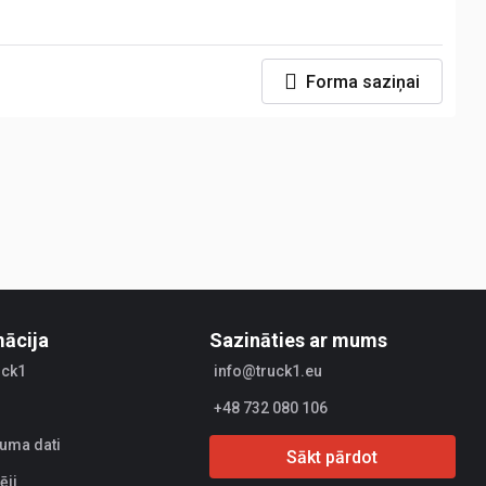
Forma saziņai
mācija
Sazināties ar mums
uck1
info@truck1.eu
+48 732 080 106
uma dati
Sākt pārdot
ēji