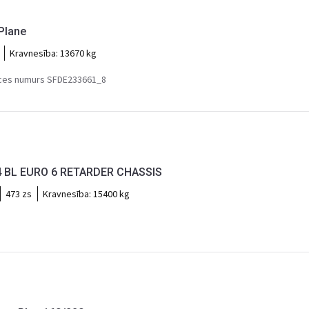
Plane
Kravnesība:
13670 kg
ces numurs SFDE233661_8
4 BL EURO 6 RETARDER CHASSIS
473 zs
Kravnesība:
15400 kg