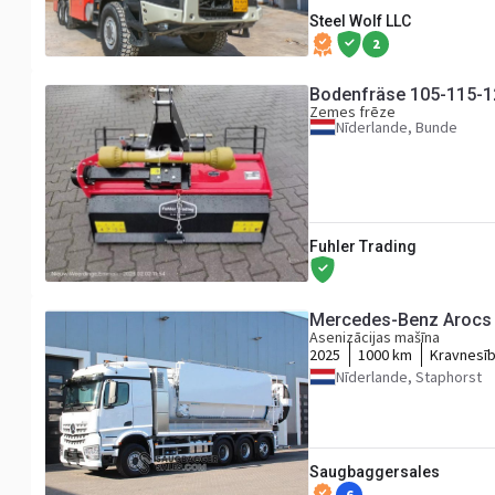
Steel Wolf LLC
2
Bodenfräse 105-115-12
Zemes frēze
Nīderlande, Bunde
Fuhler Trading
Mercedes-Benz Arocs 
Asenizācijas mašīna
2025
1000 km
Kravnesī
Nīderlande, Staphorst
Saugbaggersales
6