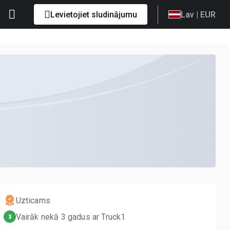
Levietojiet sludinājumu
Lav
| EUR
Uzticams
Vairāk nekā 3 gadus ar Truck1
3