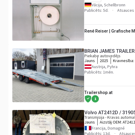
Vācija, Schellbronn
Publicēts: 5d.
Atsauces
René Reiser | Grafische 
BRIAN JAMES TRAILERS
Piekabe autovedējs
Jauns
2025
Kravnesība:
Austrija, Pyhra
Publicēts: 1mēn.
Trailershop.at
1
Volvo AT2412D / 3190
Transmisija - Kravas automa
Jauns
Aizstāj OEM:
AT241
3190585
Francija, Domagné
Publicēts: 13d.
Atsauce