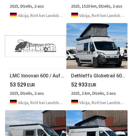
2025, Dīzelis, 2-ass
2025, 1520 km, Dīzelis, 2-ass
Vācija, Rott bei Landsberg
Vācija, Rott bei Landsberg
LMC Innovan 600 / Aufstelldach Fiat, Modell 25
Dethleffs Globetrail 600 DS *2025*Automatik,Aufstelldach
53 529
52 933
EUR
EUR
2025, Dīzelis, 2-ass
2025, 2 km, Dīzelis, 2-ass
Vācija, Rott bei Landsberg
Vācija, Rott bei Landsberg