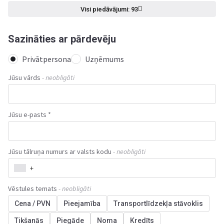
Visi piedāvājumi: 93
Sazināties ar pārdevēju
Privātpersona
Uzņēmums
Jūsu vārds
- neobligāti
Jūsu e-pasts *
Jūsu tālruņa numurs ar valsts kodu
- neobligāti
+
Vēstules temats
- neobligāti
Cena / PVN
Pieejamība
Transportlīdzekļa stāvoklis
Tikšanās
Piegāde
Noma
Kredīts