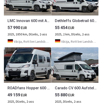
LMC Innovan 600 mit Automatik, Dieselheizung
Dethleffs Globetrail 600 DS *2025*Automatik,Aufstelldach
57 990
55 454
EUR
EUR
2025, 1850 km, Dīzelis, 2-ass
2025, 2 km, Dīzelis, 2-ass
Vācija, Rott bei Landsberg
Vācija, Rott bei Landsberg
ROADfans Hopper 600 Modell 2026 / Navigation,Dieselheizun
Carado CV 600 Aufstelldach, Automatik, white Label
49 159
55 880
EUR
EUR
2025, Dīzelis, 2-ass
2025, Dīzelis, 2-ass