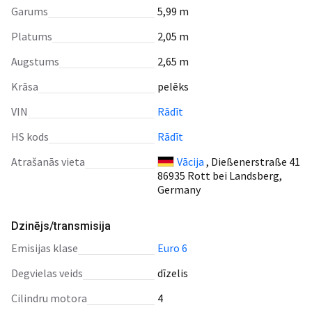
Garums
5,99 m
Platums
2,05 m
Augstums
2,65 m
Krāsa
pelēks
VIN
Rādīt
HS kods
Rādīt
Atrašanās vieta
Vācija
, Dießenerstraße 41
86935 Rott bei Landsberg,
Germany
Dzinējs/transmisija
emisijas klase
Euro 6
degvielas veids
dīzelis
cilindru motora
4