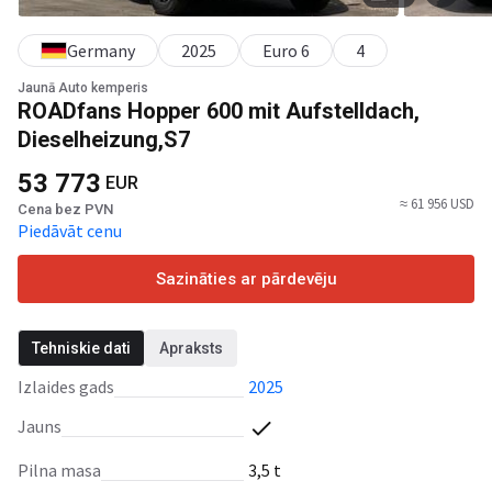
Germany
2025
Euro 6
4
Jaunā Auto kemperis
ROADfans Hopper 600 mit Aufstelldach,
Dieselheizung,S7
53 773
EUR
≈ 61 956 USD
Cena bez PVN
Piedāvāt cenu
Sazināties ar pārdevēju
Tehniskie dati
Apraksts
Izlaides gads
2025
Jauns
Pilna masa
3,5 t