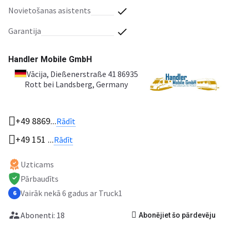
novietošanas asistents
garantija
Handler Mobile GmbH
Vācija
, Dießenerstraße 41 86935
Rott bei Landsberg, Germany
+49 8869...
Rādīt
+49 151 ...
Rādīt
Uzticams
Pārbaudīts
Vairāk nekā 6 gadus ar Truck1
6
Abonenti: 18
Abonējiet šo pārdevēju