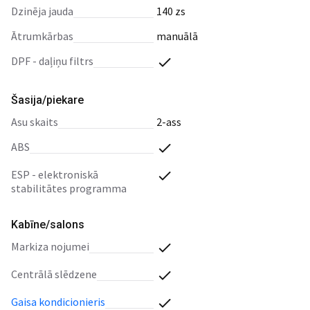
dzinēja jauda
140 zs
ātrumkārbas
manuālā
DPF - daļiņu filtrs
Šasija/piekare
asu skaits
2-ass
ABS
ESP - elektroniskā
stabilitātes programma
Kabīne/salons
markiza nojumei
centrālā slēdzene
gaisa kondicionieris