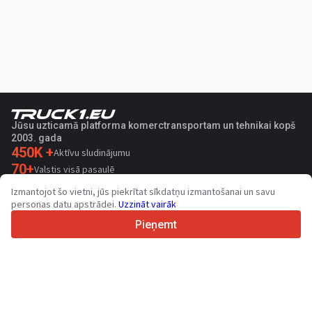
Jūsu uzticamā platforma komerctransportam un tehnikai kopš
2003. gada
450K +
Aktīvu sludinājumu
70+
Valstis visā pasaulē
36
Atbalstītas valodas
Izmantojot šo vietni, jūs piekrītat sīkdatņu izmantošanai un savu
personas datu apstrādei.
Uzzināt vairāk
4.7/5
Trustpilot
Pieņemt
Pārdevējiem
Sazināties
Veicināšanas pakalpojumi
Vietnē pieejamo maksas pakalpojumu cenas