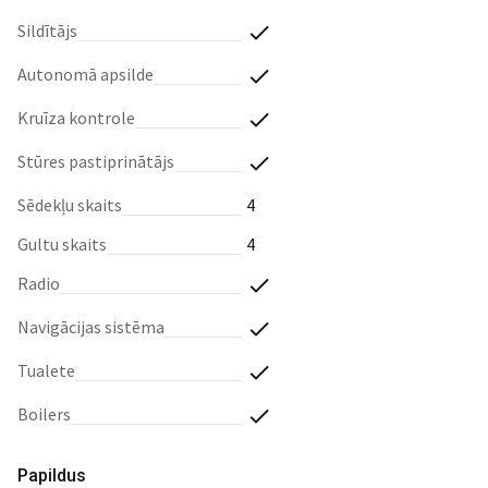
sildītājs
autonomā apsilde
kruīza kontrole
stūres pastiprinātājs
sēdekļu skaits
4
gultu skaits
4
radio
navigācijas sistēma
tualete
boilers
Papildus