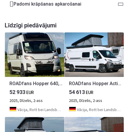
Padomi krāpšanas apkarošanai
Līdzīgi piedāvājumi
ROADfans Hopper 640, Automatik,Dieselheizung,S7
ROADfans Hopper Active 600 DS, Aufstelldach,Automatik,
52 933
54 613
EUR
EUR
2025, Dīzelis, 2-ass
2025, Dīzelis, 2-ass
Vācija, Rott bei Landsberg
Vācija, Rott bei Landsberg