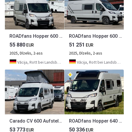
ROADfans Hopper 600 mit Aufstelldach, Automatik, Combi 4D
ROADfans Hopper 600 mit Automatik, Skyroof, Combi D
55 880
51 251
EUR
EUR
2025, Dīzelis, 2-ass
2025, Dīzelis, 2-ass
Vācija, Rott bei Landsberg
Vācija, Rott bei Landsberg
Carado CV 600 Aufstelldach, white Label
ROADfans Hopper 640 mit Automatik, Längsbetten
53 773
50 336
EUR
EUR