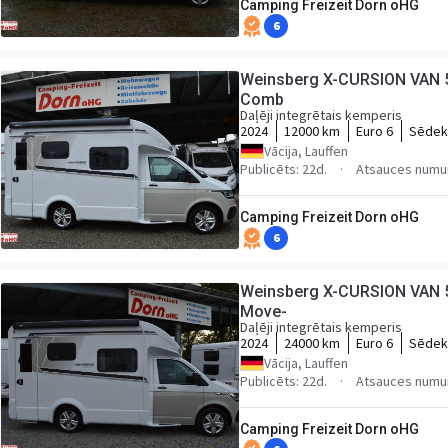
Camping Freizeit Dorn oHG
6
Weinsberg X-CURSION VAN 5
Comb
Daļēji integrētais kemperis
2024
12000 km
Euro 6
Sēdekļ
Vācija, Lauffen
Publicēts: 22d.
Atsauces numu
Camping Freizeit Dorn oHG
6
Weinsberg X-CURSION VAN 5
Move-
Daļēji integrētais kemperis
2024
24000 km
Euro 6
Sēdekļ
Vācija, Lauffen
Publicēts: 22d.
Atsauces numu
Camping Freizeit Dorn oHG