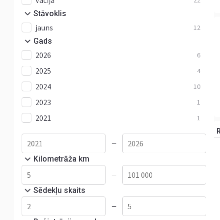
Vācija
22
Stāvoklis
jauns
12
Gads
2026
6
2025
4
2024
10
2023
1
2021
1
—
Kilometrāža km
—
Sēdekļu skaits
—