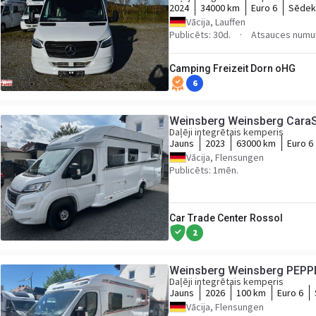
2024
34000 km
Euro 6
Sēdekļ
Vācija, Lauffen
Publicēts: 30d.
Atsauces numu
Camping Freizeit Dorn oHG
6
Weinsberg Weinsberg CaraS
Daļēji integrētais kemperis
Jauns
2023
63000 km
Euro 6
Vācija, Flensungen
Publicēts: 1mēn.
Car Trade Center Rossol
2
Weinsberg Weinsberg PEP
Daļēji integrētais kemperis
Jauns
2026
100 km
Euro 6
Vācija, Flensungen