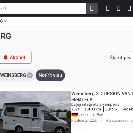
RG
ERG
Šķirot pēc
Abonēt
WEINSBERG
Notīrīt visu
Weinsberg X-CURSION VAN 
elektr.Fuß
Daļēji integrētais kemperis
2024
19100 km
Euro 6
Sēdekļ
Vācija, Lauffen
Publicēts: 22d.
Atsauces numu