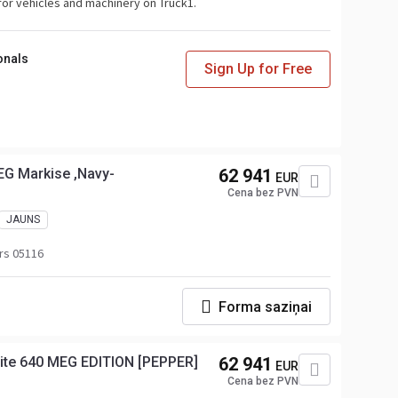
for vehicles and machinery on Truck1.
onals
Sign Up for Free
EG Markise ,Navy-
62 941
EUR
Cena bez PVN
JAUNS
rs 05116
Forma saziņai
te 640 MEG EDITION [PEPPER]
62 941
EUR
Cena bez PVN