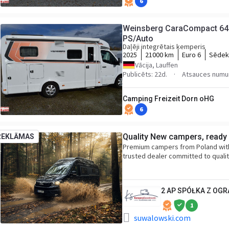
6
Weinsberg CaraCompact 64
PS/Auto
Daļēji integrētais kemperis
2025
21000 km
Euro 6
Sēdekļ
Vācija, Lauffen
Publicēts: 22d.
Atsauces numu
Camping Freizeit Dorn oHG
6
Quality New campers, ready 
REKLĀMAS
Premium campers from Poland with 
trusted dealer committed to quali
2 AP SPÓŁKA Z OG
1
suwalowski.com