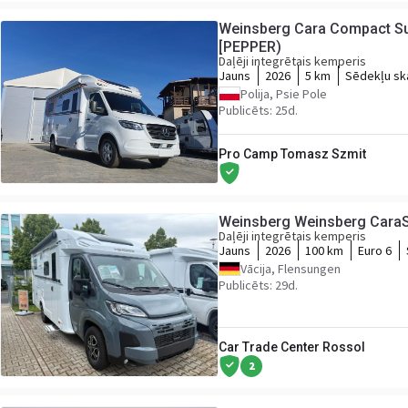
Weinsberg Cara Compact Su
[PEPPER)
Daļēji integrētais kemperis
Jauns
2026
5 km
Sēdekļu sk
Polija, Psie Pole
Publicēts: 25d.
Pro Camp Tomasz Szmit
Weinsberg Weinsberg CaraS
Daļēji integrētais kemperis
Jauns
2026
100 km
Euro 6
Vācija, Flensungen
Publicēts: 29d.
Car Trade Center Rossol
2