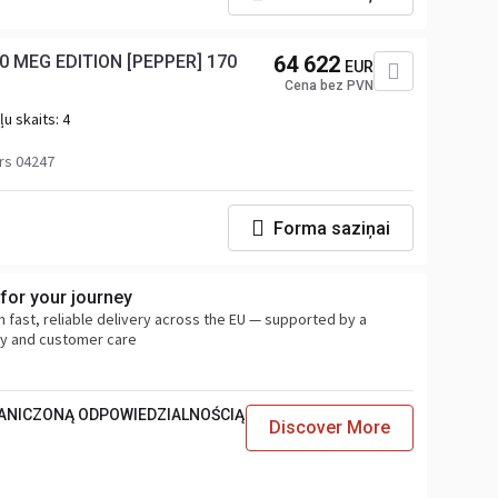
0 MEG EDITION [PEPPER] 170
64 622
EUR
Cena bez PVN
u skaits:
4
rs 04247
Forma saziņai
for your journey
fast, reliable delivery across the EU — supported by a
ty and customer care
RANICZONĄ ODPOWIEDZIALNOŚCIĄ
Discover More