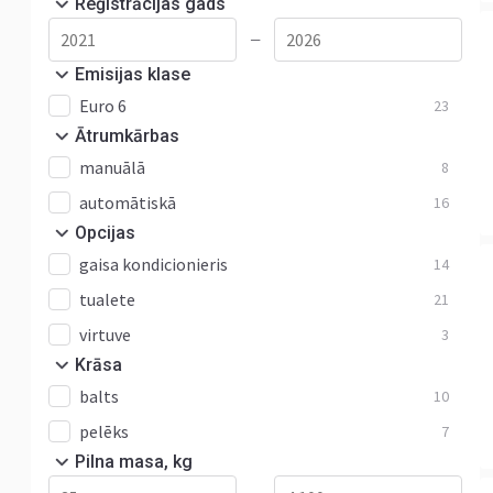
Reģistrācijas gads
—
Emisijas klase
Euro 6
23
Ātrumkārbas
manuālā
8
automātiskā
16
Opcijas
gaisa kondicionieris
14
tualete
21
virtuve
3
Krāsa
balts
10
pelēks
7
Pilna masa, kg