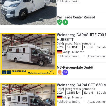
Publicēts: 1mēn.
Car Trade Center Rossol
2
Weinsberg CARASUITE 700 
HUBBETT
Daļēji integrētais kemperis
2024
12686 km
Euro 6
Sēdekļ
Vācija, Münster
Publicēts: 1mēn.
Atsauces nu
MS-Reisemobile GmbH
10
Weinsberg CARALOFT 650 M
Daļēji integrētais kemperis
2024
16553 km
Euro 6
Sēdekļ
Vācija, Münster
Publicēts: 2mēn.
Atsauces nu