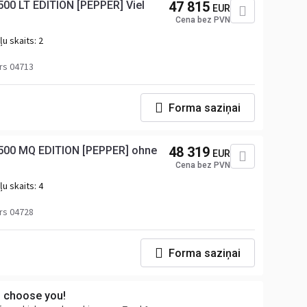
00 LT EDITION [PEPPER] Viel
47 815
EUR
Cena bez PVN
u skaits:
2
rs 04713
Forma saziņai
500 MQ EDITION [PEPPER] ohne
48 319
EUR
Cena bez PVN
u skaits:
4
rs 04728
Forma saziņai
s choose you!