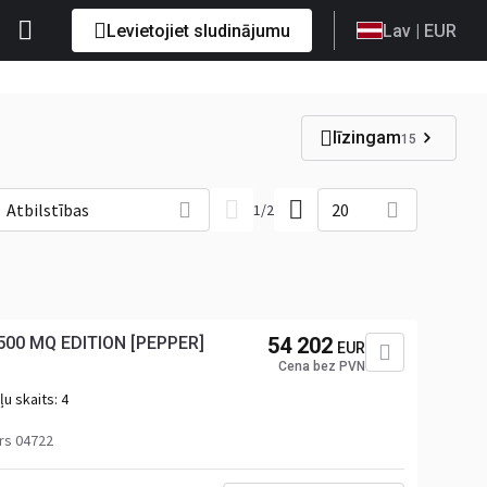
Levietojiet sludinājumu
Lav
| EUR
līzingam
15
Atbilstības
20
1
/
2
500 MQ EDITION [PEPPER]
54 202
EUR
Cena bez PVN
u skaits:
4
rs 04722