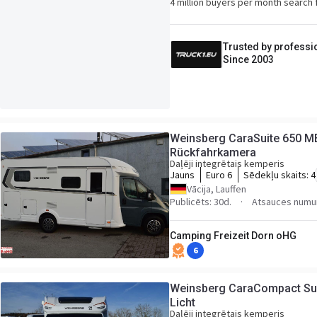
4 million buyers per month search 
Trusted by professi
Since 2003
Weinsberg CaraSuite 650 M
Rückfahrkamera
Daļēji integrētais kemperis
Jauns
Euro 6
Sēdekļu skaits:
4
Vācija, Lauffen
Publicēts: 30d.
Atsauces numu
Camping Freizeit Dorn oHG
6
Weinsberg CaraCompact Sui
Licht
Daļēji integrētais kemperis