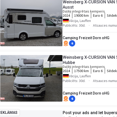
Weinsberg X-CURSION VAN 5
Ausst
Daļēji integrētais kemperis
2024
19000 km
Euro 6
Sēdekļ
Vācija, Lauffen
Publicēts: 30d.
Atsauces numu
Camping Freizeit Dorn oHG
6
Weinsberg X-CURSION VAN 
Hubbe
Daļēji integrētais kemperis
2024
17500 km
Euro 6
Sēdekļ
Vācija, Lauffen
Publicēts: 30d.
Atsauces numu
Camping Freizeit Dorn oHG
6
Post your ads and let buyer
REKLĀMAS