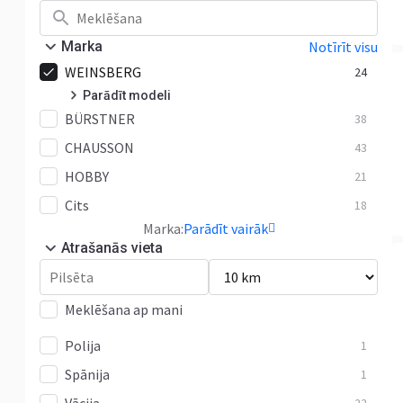
Marka
Notīrīt visu
WEINSBERG
24
Parādīt modeli
BÜRSTNER
CaraCompact
38
6
CHAUSSON
CaraLoft
43
1
HOBBY
CaraSuite
21
9
Cits
X-Cursion
18
5
Marka:
Parādīt vairāk
Cits
3
Atrašanās vieta
Meklēšana ap mani
Polija
1
Spānija
1