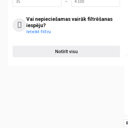
—
Vai nepieciešamas vairāk filtrēšanas
iespēju?
Ieteikt filtru
Notīrīt visu