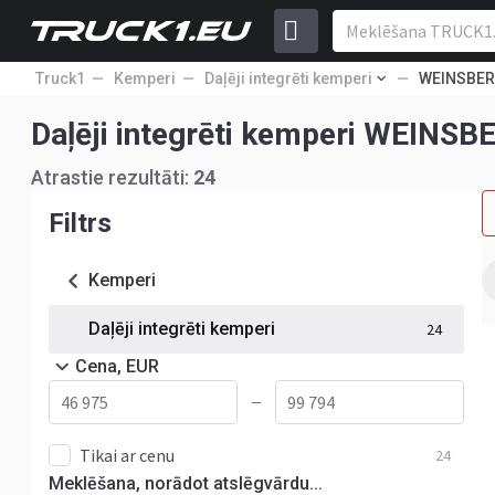
Truck1
Kemperi
Daļēji integrēti kemperi
WEINSBE
Daļēji integrēti kemperi WEINSB
Atrastie rezultāti:
24
Filtrs
Kemperi
Daļēji integrēti kemperi
24
Cena, EUR
—
Tikai ar cenu
24
Meklēšana, norādot atslēgvārdu...