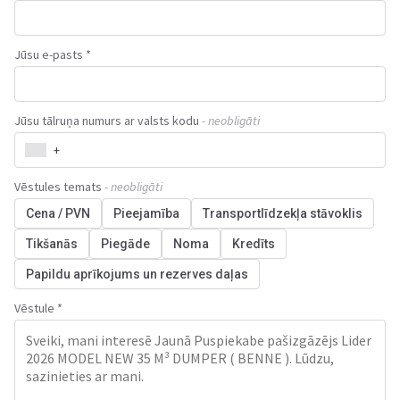
Jūsu e-pasts *
Jūsu tālruņa numurs ar valsts kodu
- neobligāti
+
Vēstules temats
- neobligāti
Cena / PVN
Pieejamība
Transportlīdzekļa stāvoklis
Tikšanās
Piegāde
Noma
Kredīts
Papildu aprīkojums un rezerves daļas
Vēstule *