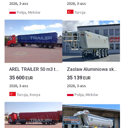
2026, 3-ass
2026, 3-ass
Polija, Mirków
Turcija
AREL TRAILER 50 m3 to 85m3 SCRAP TIPPER TRAILER
Zaslaw Aluminiowa skrzynia 28-33m3
35 600
35 139
EUR
EUR
2026, 3-ass
2026, 3-ass
Turcija, Konya
Polija, Mirków