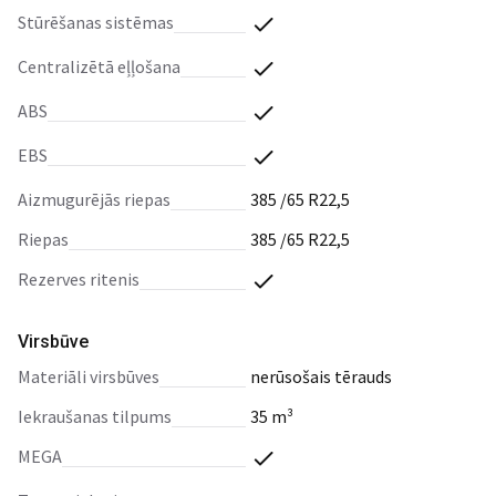
stūrēšanas sistēmas
centralizētā eļļošana
ABS
EBS
aizmugurējās riepas
385 /65 R22,5
riepas
385 /65 R22,5
rezerves ritenis
Virsbūve
materiāli virsbūves
nerūsošais tērauds
iekraušanas tilpums
35 m³
MEGA