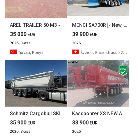
AREL TRAILER 50 M3 - 85 M3 SCRAP TIPPER TRAILER
MENCI SA700R [- New, Never Used! - ]
35 000
39 900
EUR
EUR
2026, 3-ass
2026
Turcija, Konya
Šveice, Gheidstrasse 21 5507 Mellingen
Schmitz Cargobull SKI 24 SL 7.2 Stahl-Halbrundmulde Light 26m³
Kässbohrer XS NEW ALU Lift Axle
35 900
33 900
EUR
EUR
2026, 3-ass
2026