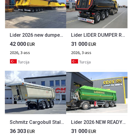
Lider 2026 new dumper from manufacturer company LIDER TRAILER
Lider LIDER DUMPER READY STOCKS NEW 2026 YEAR
42 000
31 000
EUR
EUR
2026, 3-ass
2026, 3-ass
Turcija
Turcija
Schmitz Cargobull Stalowa wywrotka 28m3, elektryczny dach
Lider 2026 NEW READY IN STOCKS DIRECTLY FROM MANUFACTURER COMPANY AVA
36 303
31 000
EUR
EUR