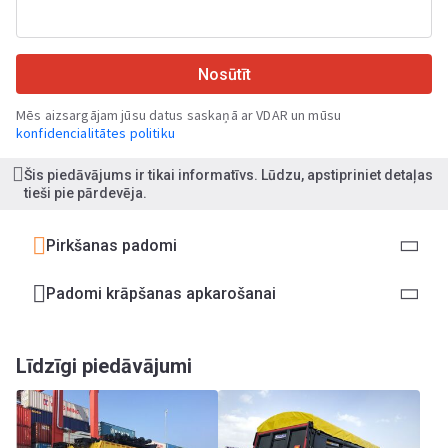
Nosūtīt
Mēs aizsargājam jūsu datus saskaņā ar VDAR un mūsu
konfidencialitātes politiku
Šis piedāvājums ir tikai informatīvs. Lūdzu, apstipriniet detaļas
tieši pie pārdevēja.
Pirkšanas padomi
Padomi krāpšanas apkarošanai
Līdzīgi piedāvājumi