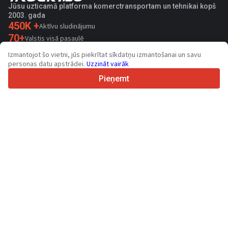
Jūsu uzticamā platforma komerctransportam un tehnikai kopš
2003. gada
450K +
Aktīvu sludinājumu
70+
Valstis visā pasaulē
36
Atbalstītas valodas
Izmantojot šo vietni, jūs piekrītat sīkdatņu izmantošanai un savu
personas datu apstrādei.
Uzzināt vairāk
4.7/5
Trustpilot
Pieņemt
Pārdevējiem
Sazināties
Veicināšanas pakalpojumi
Vietnē pieejamo maksas pakalpojumu cenas
Atbalsts
Pircējiem
Zīmolu atsauksmes
Izstādes
Līzings