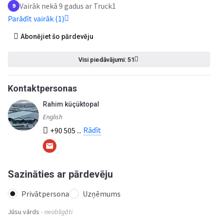
Vairāk nekā 9 gadus ar Truck1
9
Parādīt vairāk (1)
Abonējiet šo pārdevēju
Visi piedāvājumi: 51
Kontaktpersonas
Rahim küçüktopal
English
Rādīt
+90 505 ...
Sazināties ar pārdevēju
Privātpersona
Uzņēmums
Jūsu vārds
- neobligāti