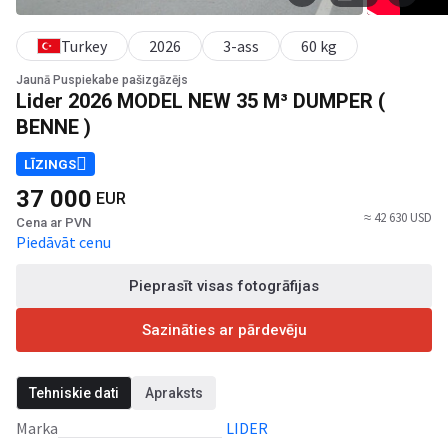
Turkey
2026
3-ass
60 kg
Jaunā Puspiekabe pašizgāzējs
Lider 2026 MODEL NEW 35 M³ DUMPER (
BENNE )
LĪZINGS
37 000
EUR
≈ 42 630 USD
Cena ar PVN
Piedāvāt cenu
Pieprasīt visas fotogrāfijas
Sazināties ar pārdevēju
Tehniskie dati
Apraksts
Marka
LIDER