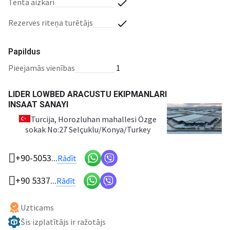
tenta aizkari
rezerves riteņa turētājs
Papildus
pieejamās vienības
1
LIDER LOWBED ARACUSTU EKIPMANLARI
INSAAT SANAYI
Turcija
, Horozluhan mahallesi Özge
sokak No:27 Selçuklu/Konya/Turkey
+90-5053...
Rādīt
+90 5337...
Rādīt
Uzticams
Šis izplatītājs ir ražotājs