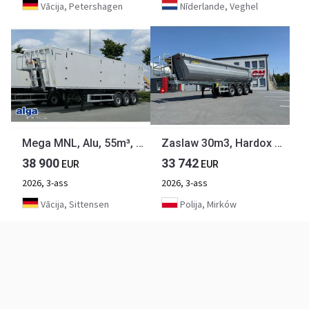
Vācija, Petershagen
Nīderlande, Veghel
Mega MNL, Alu, 55m³, Kombitür, SAF, Luft-Lift
Zaslaw 30m3, Hardox 500
38 900
33 742
EUR
EUR
2026, 3-ass
2026, 3-ass
Vācija, Sittensen
Polija, Mirków