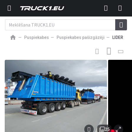
Puspiekabes
Puspiekabes pašizgāzēji
LIDER
37 000
EUR
JAUNĀ PUSPIEKABE PAŠIZGĀZĒJS
Lider 2026 MODEL NEW
35 M³ DUMPER ( BENNE )
25