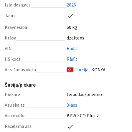
Izlaides gads
2026
Jauns
Kravnesība
60 kg
Krāsa
dzeltens
VIN
Rādīt
HS kods
Rādīt
Atrašanās vieta
Turcija
, KONYA
Šasija/piekare
piekare
tēraudau/pneimo
asu skaits
3-ass
asu marka
BPW ECO Plus 2
paceļamā ass