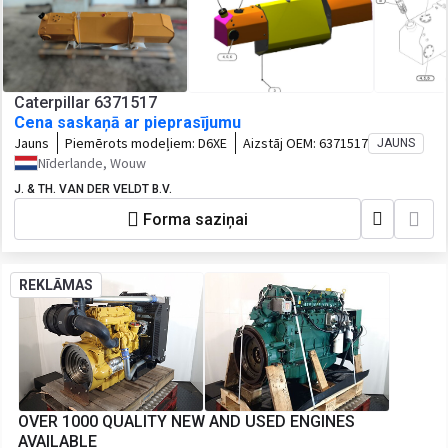
Caterpillar 6371517
Cena saskaņā ar pieprasījumu
Jauns
Piemērots modeļiem:
D6XE
Aizstāj OEM:
6371517
JAUNS
Nīderlande, Wouw
J. & TH. VAN DER VELDT B.V.
Forma saziņai
REKLĀMAS
OVER 1000 QUALITY NEW AND USED ENGINES
AVAILABLE