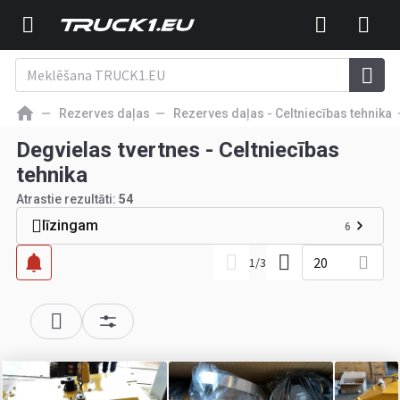
Rezerves daļas
Rezerves daļas - Celtniecības tehnika
Degvielas tvertnes - Celtniecības
tehnika
Atrastie rezultāti:
54
līzingam
6
20
1
/
3