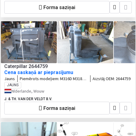
Forma saziņai
Caterpillar 2644759
Cena saskaņā ar pieprasījumu
Jauns
Piemērots modeļiem:
M316D M318D
Aizstāj OEM:
2644759
M322D2
JAUNS
Nīderlande, Wouw
J. & TH. VAN DER VELDT B.V.
Forma saziņai