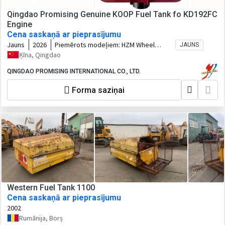
Qingdao Promising Genuine KOOP Fuel Tank fo KD192FC
Engine
Cena saskaņā ar pieprasījumu
Jauns
2026
Piemērots modeļiem:
HZM Wheel
JAUNS
Loader, WOLF Wheel Loader, EVERUN
Ķīna, Qingdao
Wheel Loader, HYTEC Wheel Loader,
HERACLES Wheel Loader, SOCMA Wheel
QINGDAO PROMISING INTERNATIONAL CO., LTD.
Loader, CASER Wheel Loader, TRANER
Forma saziņai
Wheel Loader, KINGWAY Wheel Loader,
FLAND Wheel Loader, BLANCHE Wheel
Loader, MACHPRO Skid Steer Loader,
ALT Wheel Loader
Western Fuel Tank 1100
Cena saskaņā ar pieprasījumu
2002
Rumānija, Borș