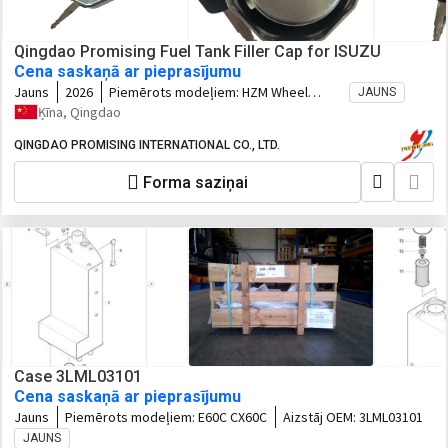
Qingdao Promising Fuel Tank Filler Cap for ISUZU
Cena saskaņā ar pieprasījumu
Jauns
2026
Piemērots modeļiem:
HZM Wheel
JAUNS
Loader, WOLF Wheel Loader, EVERUN
Ķīna, Qingdao
Wheel Loader, HYTEC Wheel Loader,
HERACLES Wheel Loader, SOCMA Wheel
QINGDAO PROMISING INTERNATIONAL CO., LTD.
Loader, CASER Wheel Loader, TRANER
Forma saziņai
Wheel Loader, KINGWAY Wheel Loader,
FLAND Wheel Loader, BLANCHE Wheel
Loader, MACHPRO Skid Steer Loader,
ALT Wheel Loader
Case 3LML03101
Cena saskaņā ar pieprasījumu
Jauns
Piemērots modeļiem:
E60C CX60C
Aizstāj OEM:
3LML03101
JAUNS