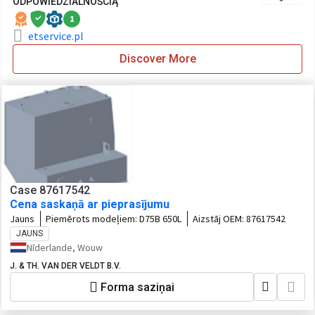
ODPOWIEDZIALNOŚCIĄ
1
etservice.pl
Discover More
Case 87617542
Cena saskaņā ar pieprasījumu
Jauns
Piemērots modeļiem:
D75B 650L
Aizstāj OEM:
87617542
JAUNS
Nīderlande, Wouw
J. & TH. VAN DER VELDT B.V.
Forma saziņai