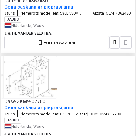
Caterpillar 4362430
Cena saskaņā ar pieprasījumu
Jauns
Piemērots modeļiem:
980L 980M
Aizstāj OEM:
4362430
982M
JAUNS
Nīderlande, Wouw
J. & TH. VAN DER VELDT B.V.
Forma saziņai
Case 3KM9-07700
Cena saskaņā ar pieprasījumu
Jauns
Piemērots modeļiem:
CX57C
Aizstāj OEM:
3KM9-07700
JAUNS
Nīderlande, Wouw
J. & TH. VAN DER VELDT B.V.