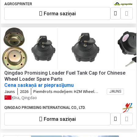
AGROSPRINTER
Forma saziņai
Qingdao Promising Loader Fuel Tank Cap for Chinese
Wheel Loader Spare Parts
Cena saskaņā ar pieprasījumu
Jauns
2026
Piemērots modeļiem:
HZM Wheel
JAUNS
Loader, WOLF Wheel Loader, EVERUN
Ķīna, Qingdao
Wheel Loader, HYTEC Wheel Loader,
HERACLES Wheel Loader, SOCMA Wheel
QINGDAO PROMISING INTERNATIONAL CO., LTD.
Loader, CASER Wheel Loader, TRANER
Forma saziņai
Wheel Loader, KINGWAY Wheel Loader,
FLAND Wheel Loader, BLANCHE Wheel
Loader, MACHPRO Skid Steer Loader,
ALT Wheel Loader