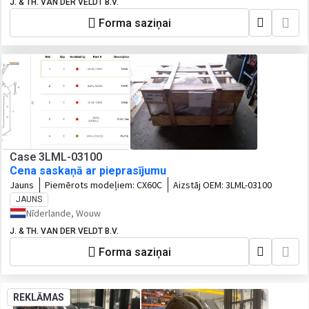
J. & TH. VAN DER VELDT B.V.
Forma saziņai
Case 3LML-03100
Cena saskaņā ar pieprasījumu
Jauns
Piemērots modeļiem:
CX60C
Aizstāj OEM:
3LML-03100
JAUNS
Nīderlande, Wouw
J. & TH. VAN DER VELDT B.V.
Forma saziņai
REKLĀMAS