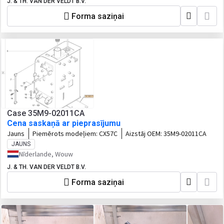
J. & TH. VAN DER VELDT B.V.
Forma saziņai
Case 35M9-02011CA
Cena saskaņā ar pieprasījumu
Jauns
Piemērots modeļiem:
CX57C
Aizstāj OEM:
35M9-02011CA
JAUNS
Nīderlande, Wouw
J. & TH. VAN DER VELDT B.V.
Forma saziņai