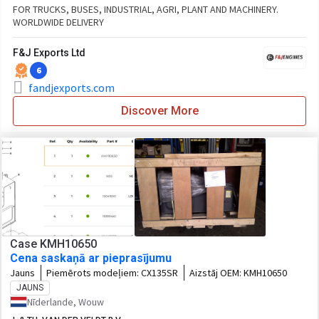
FOR TRUCKS, BUSES, INDUSTRIAL, AGRI, PLANT AND MACHINERY.
WORLDWIDE DELIVERY
F&J Exports Ltd
6
fandjexports.com
Discover More
Case KMH10650
Cena saskaņā ar pieprasījumu
Jauns
Piemērots modeļiem:
CX135SR
Aizstāj OEM:
KMH10650
JAUNS
Nīderlande, Wouw