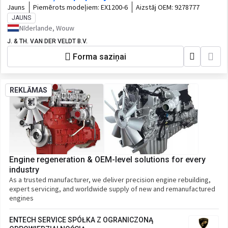
Jauns
Piemērots modeļiem:
EX1200-6
Aizstāj OEM:
9278777
JAUNS
Nīderlande, Wouw
J. & TH. VAN DER VELDT B.V.
Forma saziņai
REKLĀMAS
Engine regeneration & OEM-level solutions for every
industry
As a trusted manufacturer, we deliver precision engine rebuilding,
expert servicing, and worldwide supply of new and remanufactured
engines
ENTECH SERVICE SPÓŁKA Z OGRANICZONĄ