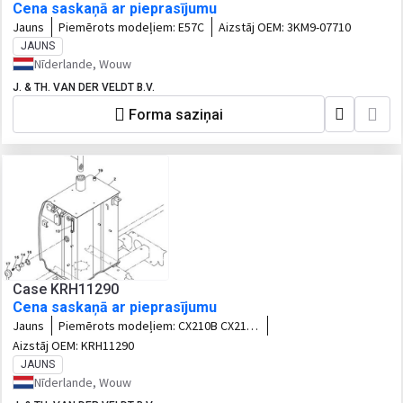
Cena saskaņā ar pieprasījumu
Jauns
Piemērots modeļiem:
E57C
Aizstāj OEM:
3KM9-07710
JAUNS
Nīderlande, Wouw
J. & TH. VAN DER VELDT B.V.
Forma saziņai
Case KRH11290
Cena saskaņā ar pieprasījumu
Jauns
Piemērots modeļiem:
CX210B CX210C
CX220B
Aizstāj OEM:
KRH11290
JAUNS
Nīderlande, Wouw