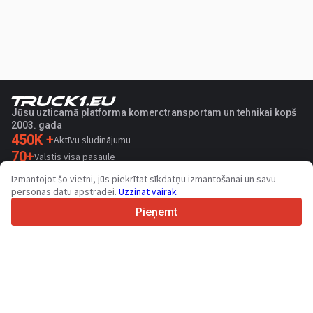
Jūsu uzticamā platforma komerctransportam un tehnikai kopš
2003. gada
450K +
Aktīvu sludinājumu
70+
Valstis visā pasaulē
36
Atbalstītas valodas
Izmantojot šo vietni, jūs piekrītat sīkdatņu izmantošanai un savu
personas datu apstrādei.
Uzzināt vairāk
4.7/5
Trustpilot
Pieņemt
Pārdevējiem
Veicināšanas pakalpojumi
Vietnē pieejamo maksas pakalpojumu cenas
Atbalsts