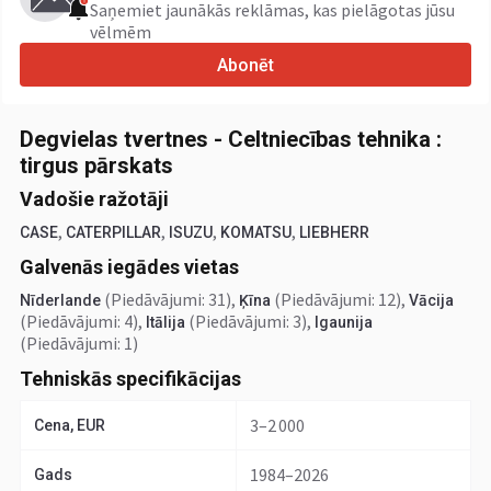
Saņemiet jaunākās reklāmas, kas pielāgotas jūsu
vēlmēm
Abonēt
Degvielas tvertnes - Celtniecības tehnika :
tirgus pārskats
Vadošie ražotāji
,
,
,
,
CASE
CATERPILLAR
ISUZU
KOMATSU
LIEBHERR
Galvenās iegādes vietas
(Piedāvājumi: 31)
,
(Piedāvājumi: 12)
,
Nīderlande
Ķīna
Vācija
(Piedāvājumi: 4)
,
(Piedāvājumi: 3)
,
Itālija
Igaunija
(Piedāvājumi: 1)
Tehniskās specifikācijas
3–2 000
Cena, EUR
1984–2026
Gads