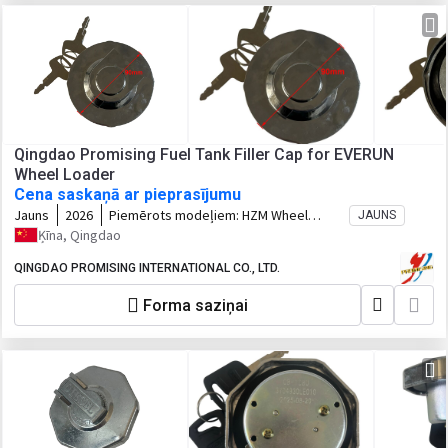
Qingdao Promising Fuel Tank Filler Cap for EVERUN
Wheel Loader
Cena saskaņā ar pieprasījumu
Jauns
2026
Piemērots modeļiem:
HZM Wheel
JAUNS
Loader, WOLF Wheel Loader, EVERUN
Ķīna, Qingdao
Wheel Loader, HYTEC Wheel Loader,
HERACLES Wheel Loader, SOCMA Wheel
QINGDAO PROMISING INTERNATIONAL CO., LTD.
Loader, CASER Wheel Loader, TRANER
Forma saziņai
Wheel Loader, KINGWAY Wheel Loader,
FLAND Wheel Loader, BLANCHE Wheel
Loader, MACHPRO Skid Steer Loader,
ALT Wheel Loader