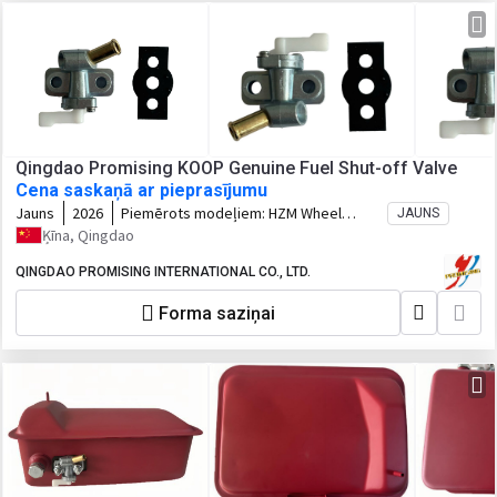
Qingdao Promising KOOP Genuine Fuel Shut-off Valve
Cena saskaņā ar pieprasījumu
Jauns
2026
Piemērots modeļiem:
HZM Wheel
JAUNS
Loader, WOLF Wheel Loader, EVERUN
Ķīna, Qingdao
Wheel Loader, HYTEC Wheel Loader,
HERACLES Wheel Loader, SOCMA Wheel
QINGDAO PROMISING INTERNATIONAL CO., LTD.
Loader, CASER Wheel Loader, TRANER
Forma saziņai
Wheel Loader, KINGWAY Wheel Loader,
FLAND Wheel Loader, BLANCHE Wheel
Loader, MACHPRO Skid Steer Loader,
ALT Wheel Loader