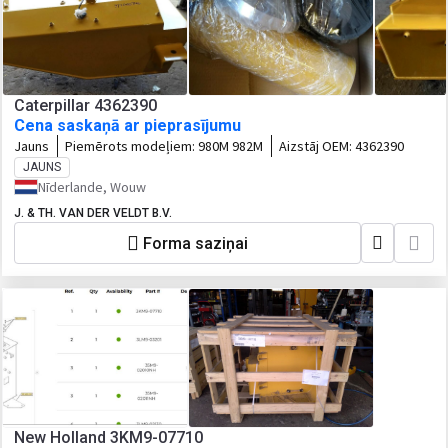
Caterpillar 4362390
Cena saskaņā ar pieprasījumu
Jauns
Piemērots modeļiem:
980M 982M
Aizstāj OEM:
4362390
JAUNS
Nīderlande, Wouw
J. & TH. VAN DER VELDT B.V.
Forma saziņai
New Holland 3KM9-07710