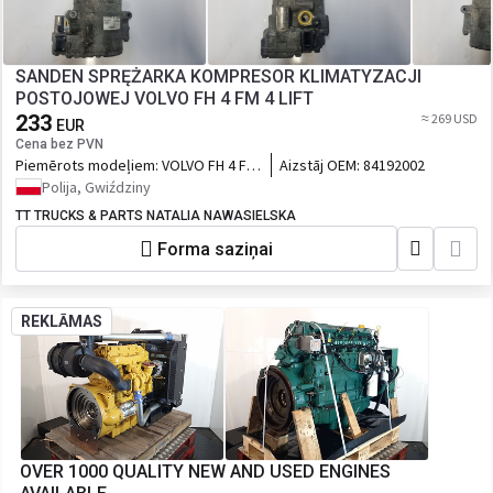
SANDEN SPRĘŻARKA KOMPRESOR KLIMATYZACJI
POSTOJOWEJ VOLVO FH 4 FM 4 LIFT
233
≈ 269 USD
EUR
Cena bez PVN
Piemērots modeļiem:
VOLVO FH 4 FM
Aizstāj OEM:
84192002
4 FMX
Polija, Gwiździny
TT TRUCKS & PARTS NATALIA NAWASIELSKA
Forma saziņai
REKLĀMAS
OVER 1000 QUALITY NEW AND USED ENGINES