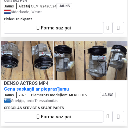
Cena bez PVN
Jauns
Aizstāj OEM:
82436934
JAUNS
Nīderlande, Weurt
Philevi Truckparts
Forma saziņai
DENSO ACTROS MP4
Cena saskaņā ar pieprasījumu
Jauns
2025
Piemērots modeļiem:
MERCEDES
JAUNS
ACTROS MP4
Grieķija, Ionia Thessalonikis
GERGOLAS SERVICE & SPARE PARTS
Forma saziņai