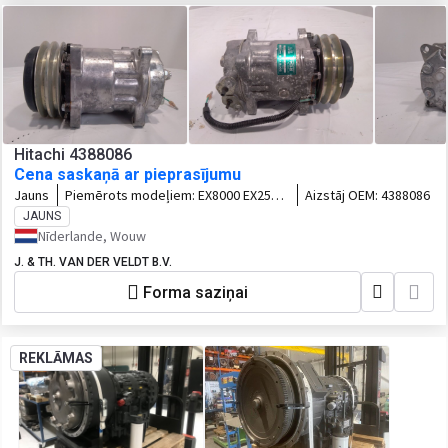
Hitachi 4388086
Cena saskaņā ar pieprasījumu
Jauns
Piemērots modeļiem:
EX8000 EX2500
Aizstāj OEM:
4388086
EX3500 EX5500 EX1800 EX2500-5
JAUNS
EX2500-6 EX5500-5 EX5500-6 EX3600-5
Nīderlande, Wouw
EX3600-6 EX1800-3 EX1900-5 EX1900-6
J. & TH. VAN DER VELDT B.V.
EX5500E-6 EX3600E-6 EX2600-6LD
EX2600-6BH EX5600-6LD EX5600-6BH
Forma saziņai
REKLĀMAS