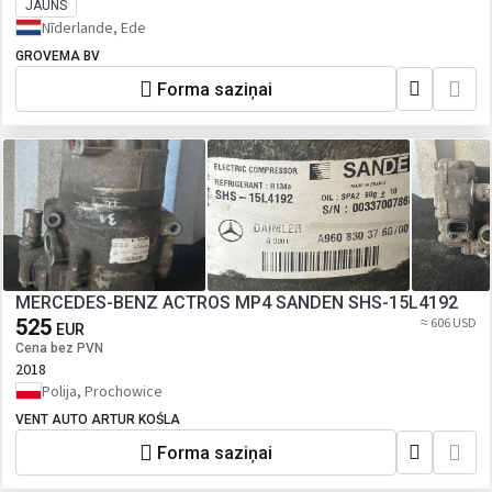
JAUNS
Nīderlande, Ede
GROVEMA BV
Forma saziņai
MERCEDES-BENZ ACTROS MP4 SANDEN SHS-15L4192
525
≈ 606 USD
EUR
Cena bez PVN
2018
Polija, Prochowice
VENT AUTO ARTUR KOŚLA
Forma saziņai