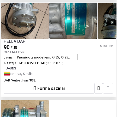
HELLA DAF
90
≈ 103 USD
EUR
Cena bez PVN
Jauns
Piemērots modeļiem:
XF95; XF75;
XF85; CF75; CF85 2VNT IN STOCK
Aizstāj OEM:
8FK351119341; NIS89078;
1638737; 1444295; 1334169; 1264800;
JAUNS
1251063
Lietuva, Šiauliai
UAB "Autostilsas"832
Forma saziņai