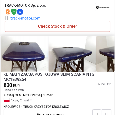
TRACK-MOTOR Sp. z o.o.
5
track-motor.com
Check Stock & Order
KLIMATYZACJA POSTOJOWA SLIM SCANIA NTG
MC1839264
830
≈ 959 USD
EUR
Cena bez PVN
Aizstāj OEM:
MC1839264 | Numer
katalogowy oryginału: MC1839264,
Polija, Chwalim
R10054780, SLIM SCANIA NTG
KRÓLEWICZ - TRUCK KRZYSZTOF KRÓLEWICZ
Forma saziņai