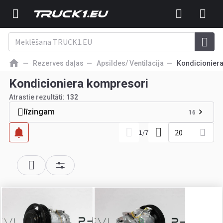
Rezerves daļas
Apsildes/ Ventilācija
Kondicionier
Kondicioniera kompresori
Atrastie rezultāti:
132
līzingam
16
20
1
/
7