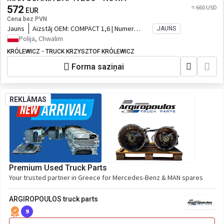
572
≈ 660 USD
EUR
Cena bez PVN
Jauns
Aizstāj OEM:
COMPACT 1,6 | Numer
JAUNS
katalogowy oryginału: COMPACT 1,6
Polija, Chwalim
KRÓLEWICZ - TRUCK KRZYSZTOF KRÓLEWICZ
Forma saziņai
REKLĀMAS
Premium Used Truck Parts
Your trusted partner in Greece for Mercedes-Benz & MAN spares
ARGIROPOULOS truck parts
9