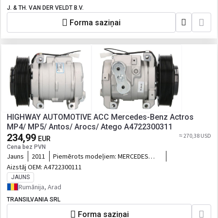
J. & TH. VAN DER VELDT B.V.
Forma saziņai
HIGHWAY AUTOMOTIVE ACC Mercedes-Benz Actros
MP4/ MP5/ Antos/ Arocs/ Atego A4722300311
234,99
≈ 270,38 USD
EUR
Cena bez PVN
Jauns
2011
Piemērots modeļiem:
MERCEDES
ACTROS MP4 / MP5, ANTOS, AROCS,
Aizstāj OEM:
A4722300111
ATEGO 01.98-
JAUNS
Rumānija, Arad
TRANSILVANIA SRL
Forma saziņai