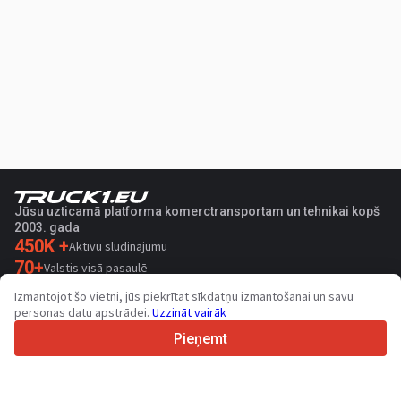
Jūsu uzticamā platforma komerctransportam un tehnikai kopš
2003. gada
450K +
Aktīvu sludinājumu
70+
Valstis visā pasaulē
36
Atbalstītas valodas
Izmantojot šo vietni, jūs piekrītat sīkdatņu izmantošanai un savu
personas datu apstrādei.
Uzzināt vairāk
4.7/5
Trustpilot
Pieņemt
Pārdevējiem