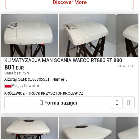
Discover More
KLIMATYZACJA MAN SCANIA WAECO RT880 RT 880
801
≈ 925 USD
EUR
Cena bez PVN
Aizstāj OEM:
9105305551 | Numer
katalogowy oryginału: 9105305551,
Polija, Chwalim
936001500, 60420988, RT880N
KRÓLEWICZ - TRUCK KRZYSZTOF KRÓLEWICZ
Forma saziņai