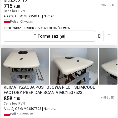
MC2358116
715
≈ 826 USD
EUR
Cena bez PVN
Aizstāj OEM:
MC2358116 | Numer
katalogowy oryginału: MC2358116,
Polija, Chwalim
1003173055, SLIM SCANIA NTG
KRÓLEWICZ - TRUCK KRZYSZTOF KRÓLEWICZ
Forma saziņai
KLIMATYZACJA POSTOJOWA PILOT SLIMCOOL
FACTORY PREP DAF SCANIA MC1507523
858
≈ 991 USD
EUR
Cena bez PVN
Aizstāj OEM:
MC1507523 | Numer
katalogowy oryginału: MC1507523,
Polija, Chwalim