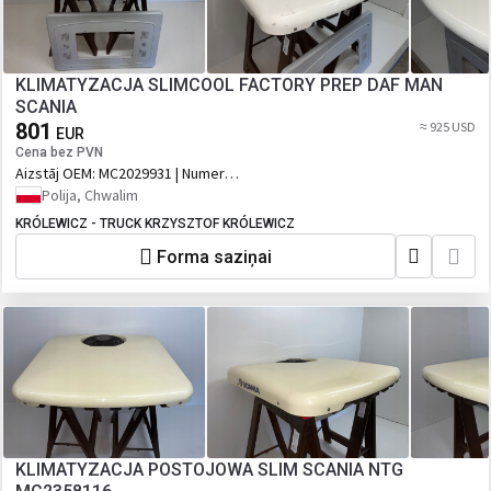
KLIMATYZACJA SLIMCOOL FACTORY PREP DAF MAN
SCANIA
801
≈ 925 USD
EUR
Cena bez PVN
Aizstāj OEM:
MC2029931 | Numer
katalogowy oryginału: MC2029931,
Polija, Chwalim
1001845905 ,, 1541250, SLIMCOOL
KRÓLEWICZ - TRUCK KRZYSZTOF KRÓLEWICZ
FACTORY PREP
Forma saziņai
KLIMATYZACJA POSTOJOWA SLIM SCANIA NTG