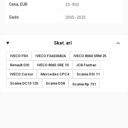
23–950
Cena, EUR
2005–2025
Gads
Skat. arī
IVECO F5H
IVECO F3AE0682A
IVECO 8060 SRM 25
Renault DXI
IVECO 8065 SRE 10
JCB Fastrac
IVECO Cursor
Mercedes CPC4
Scania DSI 11
Scania DC13 125
Scania DS8
Scania Rp 731