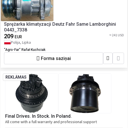
Sprężarka klimatyzacji Deutz Fahr Same Lamborghini
0443_7338
209
≈ 241 USD
EUR
Polija, Lipka
"Agro-Far" Rafał Kuchciak
Forma saziņai
REKLĀMAS
Final Drives. In Stock. In Poland.
All come with a full warranty and professional support