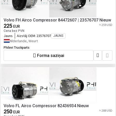
Volvo FH Airco Compressor 84472607 | 23576707 Nieuw
225
≈ 259 USD
EUR
Cena bez PVN
Jauns
Aizstāj OEM:
23576707
JAUNS
Nīderlande, Weurt
Philevi Truckparts
Forma saziņai
Volvo FL Airco Compressor 82436934 Nieuw
250
≈ 288 USD
EUR