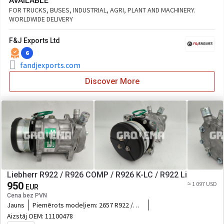
AVAILABLE
FOR TRUCKS, BUSES, INDUSTRIAL, AGRI, PLANT AND MACHINERY.
WORLDWIDE DELIVERY
F&J Exports Ltd
6
fandjexports.com
Discover More
Liebherr R922 / R926 COMP / R926 K-LC / R922 Li
950
≈ 1 097 USD
EUR
Cena bez PVN
Jauns
Piemērots modeļiem:
2657 R922 /
R926 COMP / R926 K-LC / R922 Li
Aizstāj OEM:
11100478