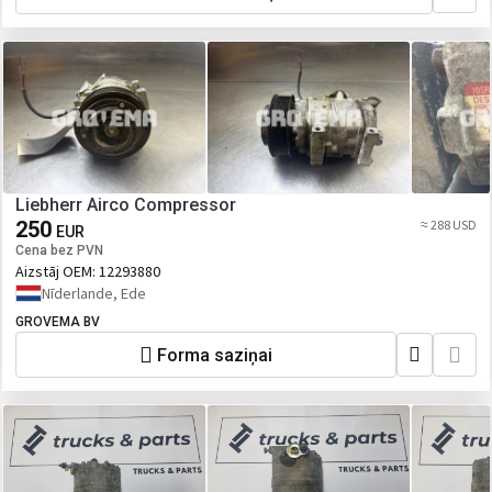
Liebherr Airco Compressor
250
≈ 288 USD
EUR
Cena bez PVN
Aizstāj OEM:
12293880
Nīderlande, Ede
GROVEMA BV
Forma saziņai