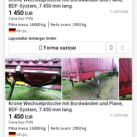
BDF-System, 7.450 mm lang.
1 450
≈ 1 675 USD
EUR
Cena bez PVN
Pilna masa:
16000 kg
Neto svars:
2950 kg
Vācija, -
Lippstädter Anhänger GmbH
Forma saziņai
Krone Wechselpritsche mit Bordwänden und Plane,
BDF-System, 7.450 mm lang.
1 450
≈ 1 675 USD
EUR
Cena bez PVN
Pilna masa:
16000 kg
Neto svars:
2950 kg
Vācija, -