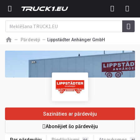
Pārdevēji
Lippstädter Anhänger GmbH
Sazināties ar pārdevēju
Abonējiet šo pārdevēju
Par pārdevēju
Piedāvājumi
Atsauksmes