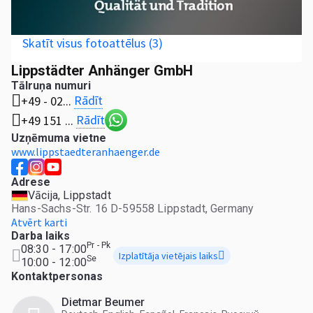
Skatīt visus fotoattēlus (3)
Lippstädter Anhänger GmbH
Tālruņa numuri
Rādīt
+49 - 02...
Rādīt
+49 151 ...
Uzņēmuma vietne
www.lippstaedteranhaenger.de
Adrese
Vācija, Lippstadt
Hans-Sachs-Str. 16 D-59558 Lippstadt, Germany
Atvērt karti
Darba laiks
Pr - Pk
08:30 - 17:00
Izplatītāja vietējais laiks
Se
10:00 - 12:00
Kontaktpersonas
Dietmar Beumer