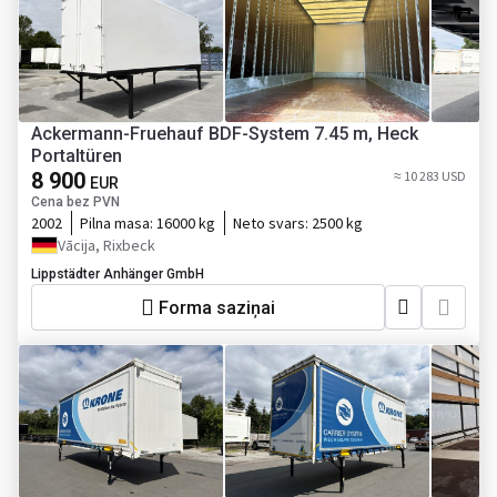
Ackermann-Fruehauf BDF-System 7.45 m, Heck
Portaltüren
8 900
≈ 10 283 USD
EUR
Cena bez PVN
2002
Pilna masa:
16000 kg
Neto svars:
2500 kg
Vācija, Rixbeck
Lippstädter Anhänger GmbH
Forma saziņai