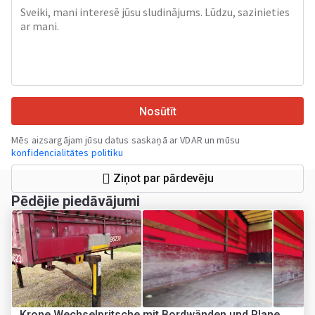
Nosūtīt
Mēs aizsargājam jūsu datus saskaņā ar VDAR un mūsu
konfidencialitātes politiku
Ziņot par pārdevēju
Pēdējie piedāvājumi
Krone Wechselpritsche mit Bordwänden und Plane,