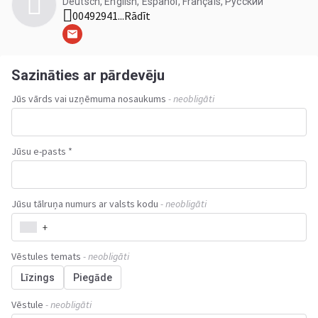
Deutsch, English, Español, Français, Русский
00492941...
Rādīt
Sazināties ar pārdevēju
Jūs vārds vai uzņēmuma nosaukums
- neobligāti
Jūsu e-pasts *
Jūsu tālruņa numurs ar valsts kodu
- neobligāti
+
Vēstules temats
- neobligāti
Līzings
Piegāde
Vēstule
- neobligāti