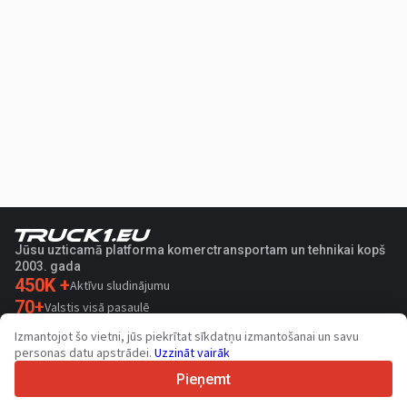
Jūsu uzticamā platforma komerctransportam un tehnikai kopš
2003. gada
450K +
Aktīvu sludinājumu
70+
Valstis visā pasaulē
36
Atbalstītas valodas
Izmantojot šo vietni, jūs piekrītat sīkdatņu izmantošanai un savu
personas datu apstrādei.
Uzzināt vairāk
4.7/5
Trustpilot
Pieņemt