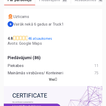
86
46
Uzticams
Vairāk nekā 6 gadus ar Truck1
6
46 atsauksmes
4.8
Avots: Google Maps
Piedāvājumi (86)
Piekabes
11
Maināmās virsbūves/ Konteineri
75
Visi