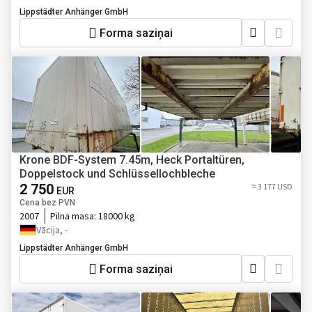
Lippstädter Anhänger GmbH
Forma saziņai
Krone BDF-System 7.45m, Heck Portaltüren,
Doppelstock und Schlüssellochbleche
2 750
≈ 3 177 USD
EUR
Cena bez PVN
2007
Pilna masa:
18000 kg
Vācija, -
Lippstädter Anhänger GmbH
Forma saziņai