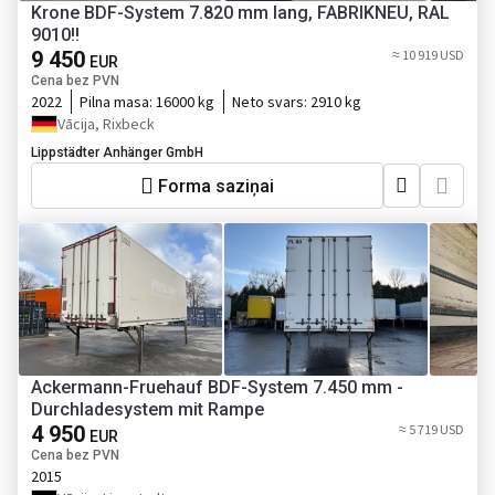
Krone BDF-System 7.820 mm lang, FABRIKNEU, RAL
9010!!
9 450
≈ 10 919 USD
EUR
Cena bez PVN
2022
Pilna masa:
16000 kg
Neto svars:
2910 kg
Vācija, Rixbeck
Lippstädter Anhänger GmbH
Forma saziņai
Ackermann-Fruehauf BDF-System 7.450 mm -
Durchladesystem mit Rampe
4 950
≈ 5 719 USD
EUR
Cena bez PVN
2015