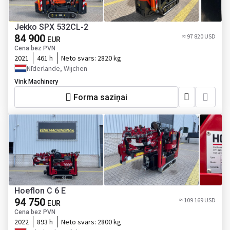
Jekko SPX 532CL-2
84 900
≈ 97 820 USD
EUR
Cena bez PVN
2021
461 h
Neto svars:
2820 kg
Nīderlande, Wijchen
Vink Machinery
Forma saziņai
Hoeflon C 6 E
94 750
≈ 109 169 USD
EUR
Cena bez PVN
2022
893 h
Neto svars:
2800 kg