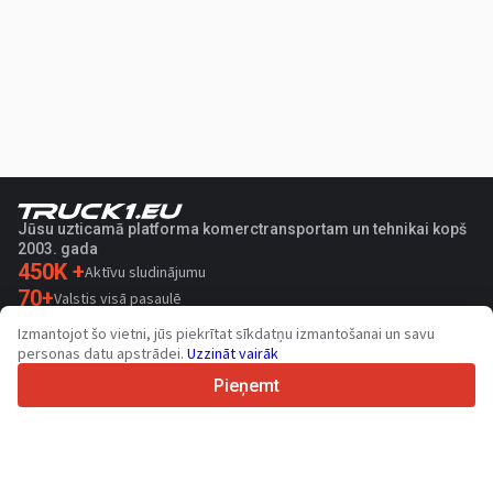
Jūsu uzticamā platforma komerctransportam un tehnikai kopš
2003. gada
450K +
Aktīvu sludinājumu
70+
Valstis visā pasaulē
36
Atbalstītas valodas
Izmantojot šo vietni, jūs piekrītat sīkdatņu izmantošanai un savu
personas datu apstrādei.
Uzzināt vairāk
4.7/5
Trustpilot
Pieņemt
Pārdevējiem
Veicināšanas pakalpojumi