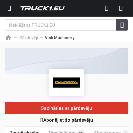
Pārdevēji
Vink Machinery
Sazināties ar pārdevēju
Abonējiet šo pārdevēju
Par pārdevēju
Piedāvājumi
Atsauksmes