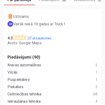
90
27
Uzticams
Vairāk nekā 10 gadus ar Truck1
10
27 atsauksmes
4.3
Avots: Google Maps
Piedāvājumi (90)
Kravas automašīnas
2
Vilcēji
1
Puspiekabes
1
Piekabes
3
Celtniecības tehnika
68
Iekraušanas tehnika
4