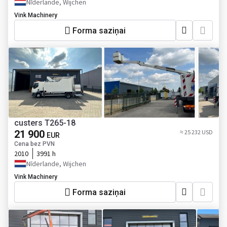
Nīderlande, Wijchen
Vink Machinery
Forma saziņai
custers T265-18
21 900
≈ 25 232 USD
EUR
Cena bez PVN
2010
3991 h
Nīderlande, Wijchen
Vink Machinery
Forma saziņai