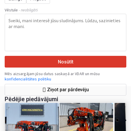
Vēstule
- neobligāti
Nosūtīt
Mēs aizsargājam jūsu datus saskaņā ar VDAR un mūsu
konfidencialitātes politiku
Ziņot par pārdevēju
Pēdējie piedāvājumi