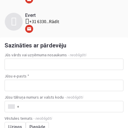
Evert
+31 6330...
Rādīt
Sazināties ar pārdevēju
Jūs vārds vai uzņēmuma nosaukums
- neobligāti
Jūsu e-pasts *
Jūsu tālruņa numurs ar valsts kodu
- neobligāti
+
Vēstules temats
- neobligāti
Līzings
Piegāde