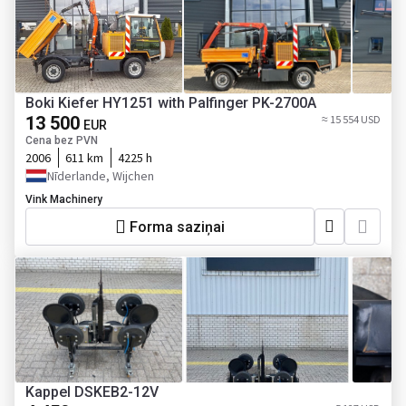
Boki Kiefer HY1251 with Palfinger PK-2700A
13 500
≈ 15 554 USD
EUR
Cena bez PVN
2006
611 km
4225 h
Nīderlande, Wijchen
Vink Machinery
Forma saziņai
Kappel DSKEB2-12V