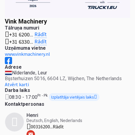
Vink Machinery
Tālruņa numuri
Rādīt
+31 6200...
Rādīt
+31 6330...
Uzņēmuma vietne
www.vinkmachinery.nl
Adrese
Nīderlande, Leur
Bijsterhuizen 5016, 6604 LZ, Wijchen, The Netherlands
Atvērt karti
Darba laiks
Pr - Pk
08:30 - 17:00
Izplatītāja vietējais laiks
Kontaktpersonas
Henri
Deutsch, English, Nederlands
00316200...
Rādīt